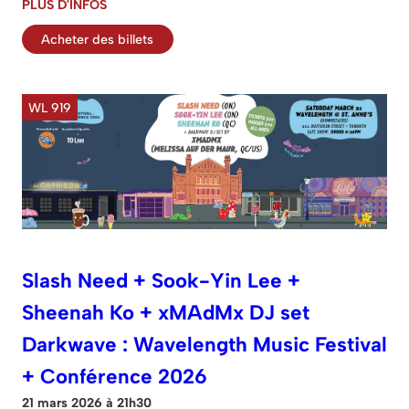
PLUS D'INFOS
Acheter des billets
WL 919
Slash Need + Sook-Yin Lee +
Sheenah Ko + xMAdMx DJ set
Darkwave : Wavelength Music Festival
+ Conférence 2026
21 mars 2026 à 21h30