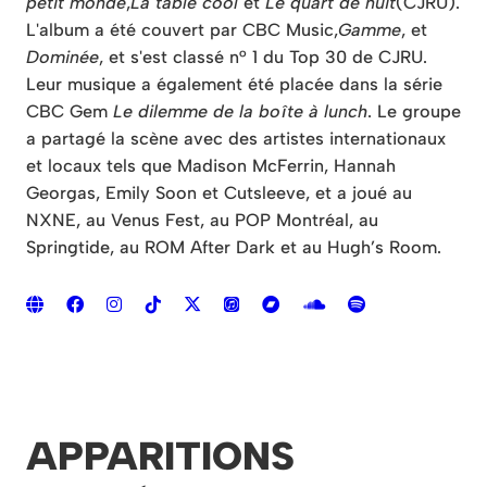
petit monde
,
La table cool
et
Le quart de nuit
(CJRU).
L'album a été couvert par CBC Music,
Gamme
, et
Dominée
, et s'est classé n° 1 du Top 30 de CJRU.
Leur musique a également été placée dans la série
CBC Gem
Le dilemme de la boîte à lunch
. Le groupe
a partagé la scène avec des artistes internationaux
et locaux tels que Madison McFerrin, Hannah
Georgas, Emily Soon et Cutsleeve, et a joué au
NXNE, au Venus Fest, au POP Montréal, au
Springtide, au ROM After Dark et au Hugh’s Room.
APPARITIONS