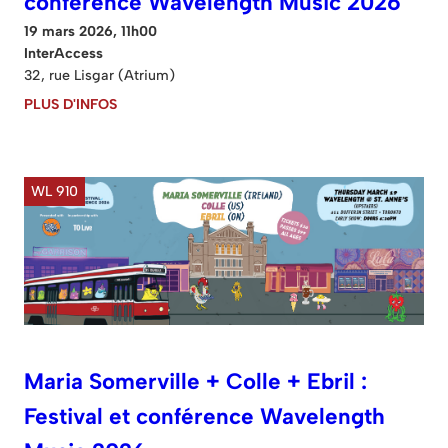
conférence Wavelength Music 2026
19 mars 2026, 11h00
InterAccess
32, rue Lisgar (Atrium)
PLUS D'INFOS
WL 910
Maria Somerville + Colle + Ebril :
Festival et conférence Wavelength