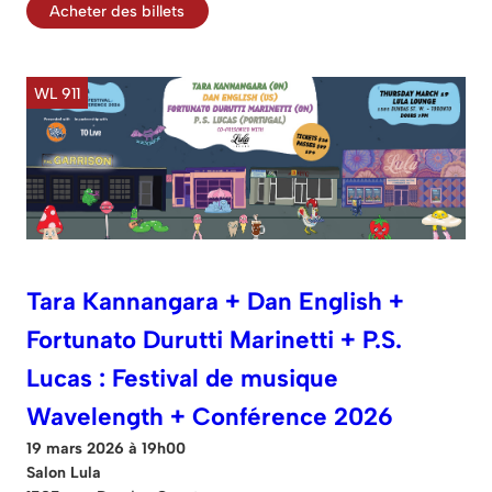
Acheter des billets
WL 911
Tara Kannangara + Dan English +
Fortunato Durutti Marinetti + P.S.
Lucas : Festival de musique
Wavelength + Conférence 2026
19 mars 2026 à 19h00
Salon Lula