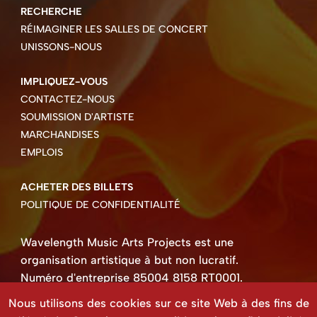
RECHERCHE
RÉIMAGINER LES SALLES DE CONCERT
UNISSONS-NOUS
IMPLIQUEZ-VOUS
CONTACTEZ-NOUS
SOUMISSION D'ARTISTE
MARCHANDISES
EMPLOIS
ACHETER DES BILLETS
POLITIQUE DE CONFIDENTIALITÉ
Wavelength Music Arts Projects est une
organisation artistique à but non lucratif.
Numéro d'entreprise 85004 8158 RT0001.
Droits d'auteur ©2026 Wavelength Music Art
Nous utilisons des cookies sur ce site Web à des fins de
Projects